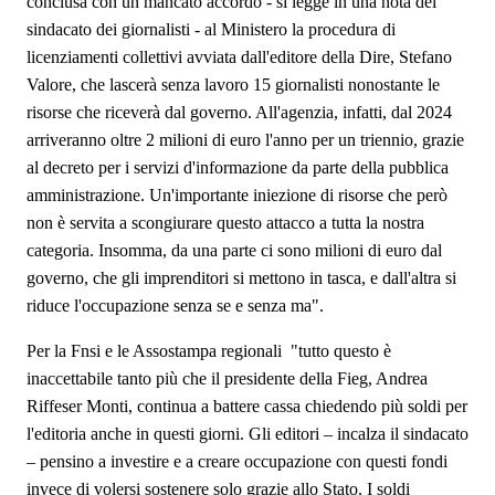
conclusa con un mancato accordo - si legge in una nota del
sindacato dei giornalisti - al Ministero la procedura di
licenziamenti collettivi avviata dall'editore della Dire, Stefano
Valore, che lascerà senza lavoro 15 giornalisti nonostante le
risorse che riceverà dal governo. All'agenzia, infatti, dal 2024
arriveranno oltre 2 milioni di euro l'anno per un triennio, grazie
al decreto per i servizi d'informazione da parte della pubblica
amministrazione. Un'importante iniezione di risorse che però
non è servita a scongiurare questo attacco a tutta la nostra
categoria. Insomma, da una parte ci sono milioni di euro dal
governo, che gli imprenditori si mettono in tasca, e dall'altra si
riduce l'occupazione senza se e senza ma".
Per la Fnsi e le Assostampa regionali "tutto questo è
inaccettabile tanto più che il presidente della Fieg, Andrea
Riffeser Monti, continua a battere cassa chiedendo più soldi per
l'editoria anche in questi giorni. Gli editori – incalza il sindacato
– pensino a investire e a creare occupazione con questi fondi
invece di volersi sostenere solo grazie allo Stato. I soldi