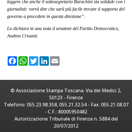
leggere che anche il sottosegretario Barachini sia solidale con i
giornalisti: vorrà dire che sarà più facile trovare il supporto del
governo a procedere in questa direzione”.
Lo dichiara in una nota il senatore del Partito Democratico,
Andrea Crisanti.
F
W
T
L
E
a
h
w
i
m
c
a
i
n
a
e
t
t
k
i
b
s
t
e
l
o
A
e
d
o
p
r
I
© Associazione Stampa Toscana. Via dei Medici 2,
k
p
n
50123 - Firenze
Telefono: 055.23.98.358, 055.21.32.54 - Fax: 055.21.08.07
- C.F.: 80005950482
Autorizzazione Tribunale di Firenze n. 5884 del
20/07/2012