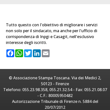
Tutto questo con l'obiettivo di migliorare i servizi
non solo per il sindacato, ma anche per l'ufficio di
corrispondenza di Inpgi e Casagit, nell'esclusivo
interesse degli iscritti.
F
W
T
L
E
a
h
w
i
m
c
a
i
n
a
e
t
t
k
i
b
s
t
e
l
o
A
e
d
o
p
r
I
© Associazione Stampa Toscana. Via dei Medici 2,
k
p
n
50123 - Firenze
Telefono: 055.23.98.358, 055.21.32.54 - Fax: 055.21.08.07
- C.F.: 80005950482
Autorizzazione Tribunale di Firenze n. 5884 del
20/07/2012