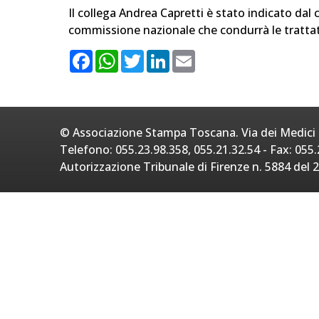
Il collega Andrea Capretti è stato indicato da
commissione nazionale che condurrà le trattativ
F
W
T
L
E
a
h
w
i
m
c
a
i
n
a
e
t
t
k
i
b
s
t
e
l
o
A
e
d
o
p
r
I
© Associazione Stampa Toscana. Via dei Medici 2
k
p
n
Telefono: 055.23.98.358, 055.21.32.54 - Fax: 055.
Autorizzazione Tribunale di Firenze n. 5884 del 