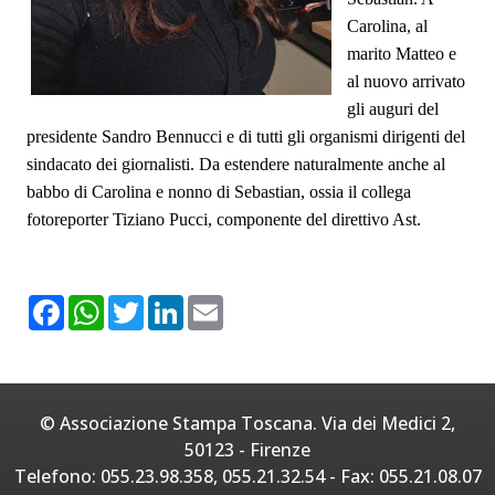
Carolina, al
marito Matteo e
al nuovo arrivato
gli auguri del
presidente Sandro Bennucci e di tutti gli organismi dirigenti del
sindacato dei giornalisti. Da estendere naturalmente anche al
babbo di Carolina e nonno di Sebastian, ossia il collega
fotoreporter Tiziano Pucci, componente del direttivo Ast.
F
W
T
L
E
a
h
w
i
m
c
a
i
n
a
e
t
t
k
i
b
s
t
e
l
o
A
e
d
o
p
r
I
© Associazione Stampa Toscana. Via dei Medici 2,
k
p
n
50123 - Firenze
Telefono: 055.23.98.358, 055.21.32.54 - Fax: 055.21.08.07