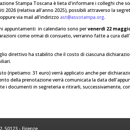
azione Stampa Toscana è lieta d'informare i colleghi che so
iti 2026 (relativa all'anno 2025), possibili attraverso la se
oppure via mail all'indirizzo
ast@assotampa.org
.
imi appuntamenti in calendario sono per
venerdì
22 maggio 
arazioni come ormai di consueto, verranno fatte a cura dal
glio direttivo ha stabilito che il costo di ciascuna dichiarazio
liari.
to (ripetiamo: 31 euro) verrà applicato anche per dichiara
nto della prenotazione verrà comunicata la data dell'appun
e i documenti in segreteria e ritirarli, successivamente, com
, 50123 - Firenze