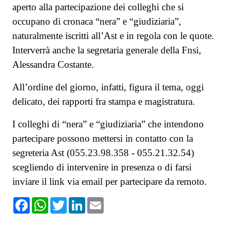
aperto alla partecipazione dei colleghi che si
occupano di cronaca “nera” e “giudiziaria”,
naturalmente iscritti all’Ast e in regola con le quote.
Interverrà anche la segretaria generale della Fnsi,
Alessandra Costante.
All’ordine del giorno, infatti, figura il tema, oggi
delicato, dei rapporti fra stampa e magistratura.
I colleghi di “nera” e “giudiziaria” che intendono
partecipare possono mettersi in contatto con la
segreteria Ast (055.23.98.358 - 055.21.32.54)
scegliendo di intervenire in presenza o di farsi
inviare il link via email per partecipare da remoto.
F
W
T
L
E
a
h
w
i
m
c
a
i
n
a
e
t
t
k
i