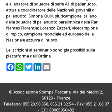
e allenatore di squadre di serie A1 di pallanuoto,
attuale coordinatore delle Nazionali giovanili di
pallanuoto; Simone Ciulli, pluricampione italiano
della squadra di pallanuoto paralimpica della Rari
Nantes Florentia; Lorenzo Zazzeri, vicecampione
olimpico, campione mondiale ed europeo della
Nazionale azzurra di nuoto.
Le iscrizioni al seminario sono già possibili sulla
piattaforma dell'Ordine.
F
W
T
L
E
a
h
w
i
m
c
a
i
n
a
e
t
t
k
i
b
s
t
e
l
o
A
e
d
o
p
r
I
© Associazione Stampa Toscana. Via dei Medici 2,
k
p
n
50123 - Firenze
Telefono: 055.23.98.358, 055.21.32.54 - Fax: 055.21.08.07
- C.F.: 80005950482