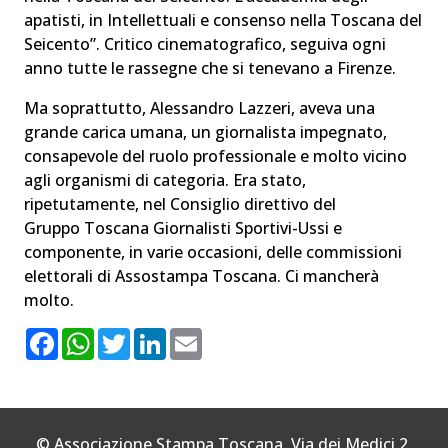
apatisti, in Intellettuali e consenso nella Toscana del
Seicento”. Critico cinematografico, seguiva ogni
anno tutte le rassegne che si tenevano a Firenze.
Ma soprattutto, Alessandro Lazzeri, aveva una
grande carica umana, un giornalista impegnato,
consapevole del ruolo professionale e molto vicino
agli organismi di categoria. Era stato,
ripetutamente, nel Consiglio direttivo del
Gruppo Toscana Giornalisti Sportivi-Ussi e
componente, in varie occasioni, delle commissioni
elettorali di Assostampa Toscana. Ci mancherà
molto.
F
W
T
L
E
a
h
w
i
m
c
a
i
n
a
e
t
t
k
i
b
s
t
e
l
o
A
e
d
o
p
r
I
© Associazione Stampa Toscana. Via dei Medici 2,