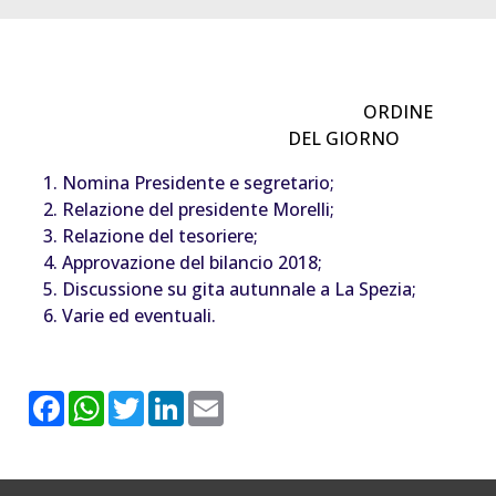
ORDINE
DEL GIORNO
Nomina Presidente e segretario;
Relazione del presidente Morelli;
Relazione del tesoriere;
Approvazione del bilancio 2018;
Discussione su gita autunnale a La Spezia;
Varie ed eventuali.
F
W
T
L
E
a
h
w
i
m
c
a
i
n
a
e
t
t
k
i
b
s
t
e
l
o
A
e
d