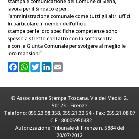
stampa e comunicazione del Comune di Siena,
lavora per il Sindaco e per
l’amministrazione comunale come tutti gli altri uffici.
In particolare, i membri dell’ufficio
stampa per le loro specifiche competenze sono
spesso a stretto contatto con la sottoscritta
e con la Giunta Comunale per svolgere al meglio le
loro mansioni”.
F
W
T
L
E
a
h
w
i
m
c
a
i
n
a
e
t
t
k
i
b
s
t
e
l
o
A
e
d
o
p
r
I
© Associazione Stampa Toscana. Via dei Medici 2,
k
p
n
50123 - Firenze
Telefono: 055.23.98.358, 055.21.32.54 - Fax: 055.21.08.07
- C.F.: 80005950482
Autorizzazione Tribunale di Firenze n. 5884 del
20/07/2012