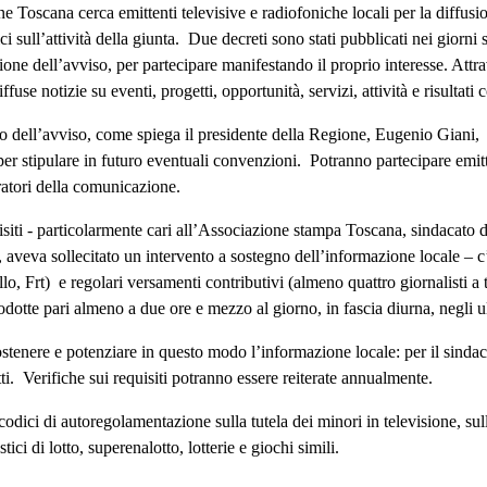
 Toscana cerca emittenti televisive e radiofoniche locali per la diffusio
ici sull’attività della giunta. Due decreti sono stati pubblicati nei giorni
one dell’avviso, per partecipare manifestando il proprio interesse. Attrave
ffuse notizie su eventi, progetti, opportunità, servizi, attività e risultati
o dell’avviso, come spiega il presidente della Regione, Eugenio Giani, è
per stipulare in futuro eventuali convenzioni. Potranno partecipare emitte
ratori della comunicazione.
isiti - particolarmente cari all’Associazione stampa Toscana, sindacato d
 aveva sollecitato un intervento a sostegno dell’informazione locale – c
lo, Frt) e regolari versamenti contributivi (almeno quattro giornalisti a 
odotte pari almeno a due ore e mezzo al giorno, in fascia diurna, negli 
ostenere e potenziare in questo modo l’informazione locale: per il sin
atti. Verifiche sui requisiti potranno essere reiterate annualmente.
 ai codici di autoregolamentazione sulla tutela dei minori in televisione, 
ici di lotto, superenalotto, lotterie e giochi simili.