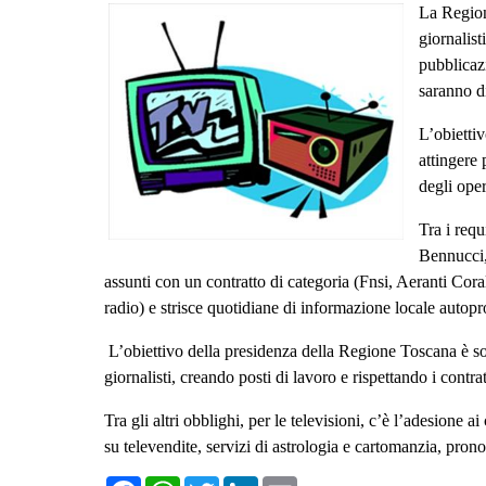
La Regione
giornalist
pubblicazi
saranno di
L’obiettiv
attingere 
degli ope
Tra i requ
Bennucci,
assunti con un contratto di categoria (Fnsi, Aeranti Coral
radio) e strisce quotidiane di informazione locale autopr
L’obiettivo della presidenza della Regione Toscana è s
giornalisti, creando posti di lavoro e rispettando i contr
Tra gli altri obblighi, per le televisioni, c’è l’adesione
su televendite, servizi di astrologia e cartomanzia, pronost
F
W
T
L
E