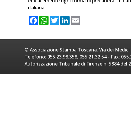
efficacemente ogni forma di precarietà". Lo af
italiana.
F
W
T
L
E
a
h
w
i
m
c
a
i
n
a
e
t
t
k
i
b
s
t
e
l
o
A
e
d
o
p
r
I
© Associazione Stampa Toscana. Via dei Medici 2
k
p
n
Telefono: 055.23.98.358, 055.21.32.54 - Fax: 055.
Autorizzazione Tribunale di Firenze n. 5884 del 