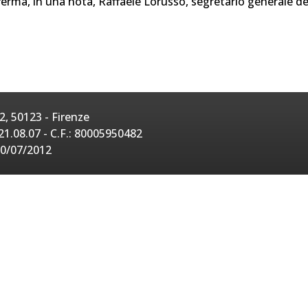
ferma, in una nota, Raffaele Lorusso, segretario generale d
, 50123 - Firenze
21.08.07 - C.F.: 80005950482
20/07/2012