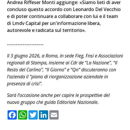
Andrea Riffeser Monti aggiunge: «Siamo lieti di aver
concluso questo accordo con Leonardo Del Vecchio
e di poter continuare a collaborare con lui e il team
di Lmdv Capital per un'informazione libera,
autorevole e radicata sul territorio».
---------------------
Il 3 giugno 2026, a Roma, in sede Fieg, Fnsi e Associazioni
regionali di Stampa, insieme ai Cdr de “La Nazione”, “Il
Resto del Carlino”, “Il Giorno” e “Qn” discuteranno con
l’azienda il “piano di riorganizzazione aziendale in
presenza di crisi”.
Sarà l’occasione anche per capire le prospettive del
nuovo gruppo che guida Editoriale Nazionale.
F
W
T
L
E
a
h
w
i
m
c
a
i
n
a
e
t
t
k
i