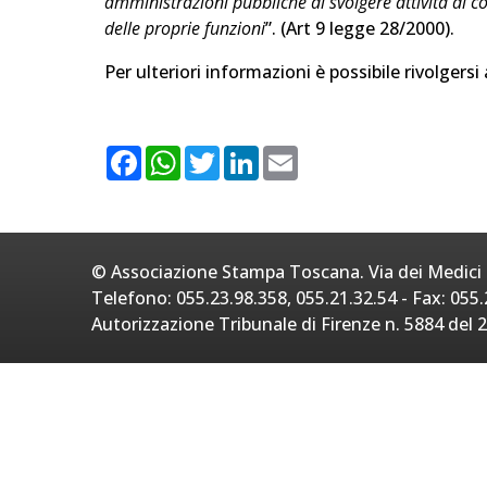
amministrazioni pubbliche di svolgere attività di c
delle proprie funzioni
”. (Art 9 legge 28/2000).
Per ulteriori informazioni è possibile rivolgersi
F
W
T
L
E
a
h
w
i
m
c
a
i
n
a
e
t
t
k
i
b
s
t
e
l
o
A
e
d
o
p
r
I
© Associazione Stampa Toscana. Via dei Medici 2
k
p
n
Telefono: 055.23.98.358, 055.21.32.54 - Fax: 055.
Autorizzazione Tribunale di Firenze n. 5884 del 