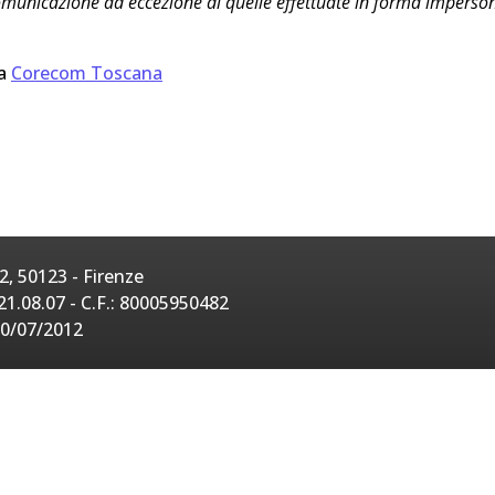
omunicazione ad eccezione di quelle effettuate in forma impersona
 a
Corecom Toscana
, 50123 - Firenze
21.08.07 - C.F.: 80005950482
20/07/2012