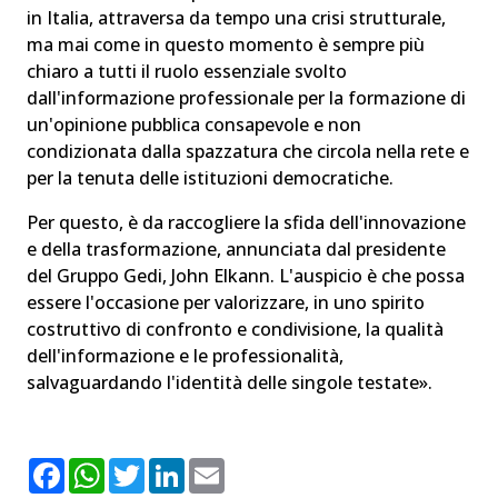
in Italia, attraversa da tempo una crisi strutturale,
ma mai come in questo momento è sempre più
chiaro a tutti il ruolo essenziale svolto
dall'informazione professionale per la formazione di
un'opinione pubblica consapevole e non
condizionata dalla spazzatura che circola nella rete e
per la tenuta delle istituzioni democratiche.
Per questo, è da raccogliere la sfida dell'innovazione
e della trasformazione, annunciata dal presidente
del Gruppo Gedi, John Elkann. L'auspicio è che possa
essere l'occasione per valorizzare, in uno spirito
costruttivo di confronto e condivisione, la qualità
dell'informazione e le professionalità,
salvaguardando l'identità delle singole testate».
F
W
T
L
E
a
h
w
i
m