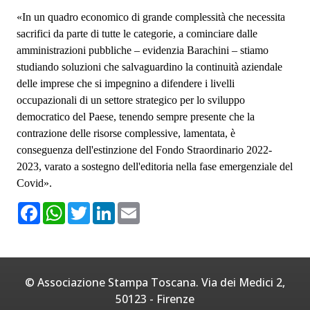
«In un quadro economico di grande complessità che necessita
sacrifici da parte di tutte le categorie, a cominciare dalle
amministrazioni pubbliche – evidenzia Barachini – stiamo
studiando soluzioni che salvaguardino la continuità aziendale
delle imprese che si impegnino a difendere i livelli
occupazionali di un settore strategico per lo sviluppo
democratico del Paese, tenendo sempre presente che la
contrazione delle risorse complessive, lamentata, è
conseguenza dell'estinzione del Fondo Straordinario 2022-
2023, varato a sostegno dell'editoria nella fase emergenziale del
Covid».
F
W
T
L
E
a
h
w
i
m
c
a
i
n
a
e
t
t
k
i
b
s
t
e
l
o
A
e
d
o
p
r
I
© Associazione Stampa Toscana. Via dei Medici 2,
k
p
n
50123 - Firenze