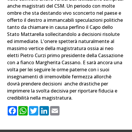
anche magistrati del CSM. Un periodo con molte
ombre che sta destando vivo sconcerto nel paese e
offerto il destro a immancabili speculazioni politiche
tanto da chiamare in causa perfino il Capo dello
Stato Mattarella sollecitandolo a decisioni risolute
ed immediate. L'onere spetterà naturalmente al
massimo vertice della magistratura ossia ai neo
eletti Pietro Curzi primo presidente della Cassazione
con a fianco Margherita Cassano. E sarà ancora una
volta per lei seguire le orme paterne con i suoi
insegnamenti di irremovibile fermezza allorchè
dovrà prendere decisioni anche drastiche per
imprimere la svolta decisiva per riportare fiducia e
credibilità nella magistratura.
F
W
T
L
E
a
h
w
i
m
c
a
i
n
a
e
t
t
k
i
b
s
t
e
l