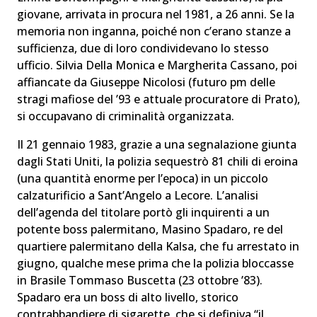
giovane, arrivata in procura nel 1981, a 26 anni. Se la
memoria non inganna, poiché non c’erano stanze a
sufficienza, due di loro condividevano lo stesso
ufficio. Silvia Della Monica e Margherita Cassano, poi
affiancate da Giuseppe Nicolosi (futuro pm delle
stragi mafiose del ’93 e attuale procuratore di Prato),
si occupavano di criminalità organizzata.
Il 21 gennaio 1983, grazie a una segnalazione giunta
dagli Stati Uniti, la polizia sequestrò 81 chili di eroina
(una quantità enorme per l’epoca) in un piccolo
calzaturificio a Sant’Angelo a Lecore. L’analisi
dell’agenda del titolare portò gli inquirenti a un
potente boss palermitano, Masino Spadaro, re del
quartiere palermitano della Kalsa, che fu arrestato in
giugno, qualche mese prima che la polizia bloccasse
in Brasile Tommaso Buscetta (23 ottobre ’83).
Spadaro era un boss di alto livello, storico
contrabbandiere di sigarette, che si definiva “il