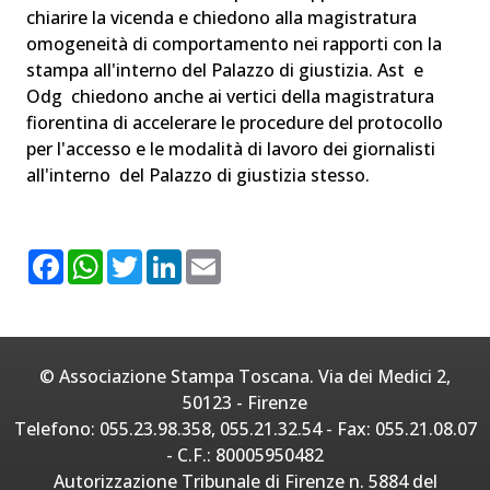
chiarire la vicenda e chiedono alla magistratura
omogeneità di comportamento nei rapporti con la
stampa all'interno del Palazzo di giustizia. Ast e
Odg chiedono anche ai vertici della magistratura
fiorentina di accelerare le procedure del protocollo
per l'accesso e le modalità di lavoro dei giornalisti
all'interno del Palazzo di giustizia stesso.
F
W
T
L
E
a
h
w
i
m
c
a
i
n
a
e
t
t
k
i
b
s
t
e
l
o
A
e
d
o
p
r
I
© Associazione Stampa Toscana. Via dei Medici 2,
k
p
n
50123 - Firenze
Telefono: 055.23.98.358, 055.21.32.54 - Fax: 055.21.08.07
- C.F.: 80005950482
Autorizzazione Tribunale di Firenze n. 5884 del