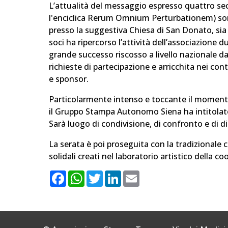
L’attualità del messaggio espresso quattro seco
l'enciclica Rerum Omnium Perturbationem) sono 
presso la suggestiva Chiesa di San Donato, si
soci ha ripercorso l’attività dell’associazione 
grande successo riscosso a livello nazionale da
richieste di partecipazione e arricchita nei con
e sponsor.
Particolarmente intenso e toccante il momento 
il Gruppo Stampa Autonomo Siena ha intitolato 
Sarà luogo di condivisione, di confronto e di di
La serata è poi proseguita con la tradizionale ce
solidali creati nel laboratorio artistico della co
F
W
T
L
E
a
h
w
i
m
c
a
i
n
a
e
t
t
k
i
b
s
t
e
l
o
A
e
d
o
p
r
I