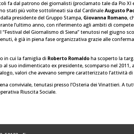
li fa dal patrono dei giornalisti (proclamato tale da Pio XI
stati più volte sottolineati sia dal Cardinale
Augusto Pao
a dalla presidente del Gruppo Stampa,
Giovanna Romano
, c
durante l’ultimo anno, con riferimento agli ambiti di competenz
l “Festival del Giornalismo di Siena” tenutosi nel giugno sco
tenuti, è già in piena fase organizzativa grazie alle conferm
in cui la famiglia di
Roberto Romaldo
ha scoperto la targa
al suo indimenticato ex presidente, scomparso nel 2011, all
alogo, valori che avevano sempre caratterizzato l’attività di
na conviviale, tenutasi presso l’Osteria dei Vinattieri. A tut
operativa Riuscita Sociale.