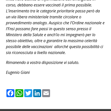
corso, debbano essere vaccinati il prima possibile.
L’inserimento tra le categorie prioritarie passa però da
un via libera ministeriale tramite circolare o
provvedimento analogo. Auspico che l’Ordine nazionale e
l’Fnsi possano fare passi in questo senso presso il
Ministero della Salute e anch’io mi impegnerò per lo
stesso obiettivo, oltre a garantire la massima celerità
possibile delle vaccinazioni allorché questa possibilità ci
sia riconosciuta a livello nazionale.
Rimanendo a vostra disposizione vi saluto.
Eugenio Giani
F
W
T
L
E
a
h
w
i
m
c
a
i
n
a
e
t
t
k
i
b
s
t
e
l